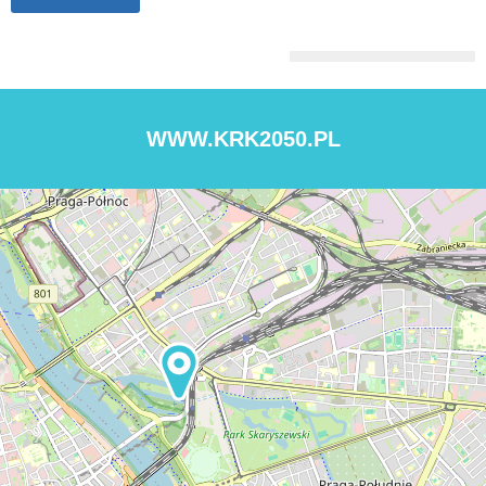
WWW.KRK2050.PL