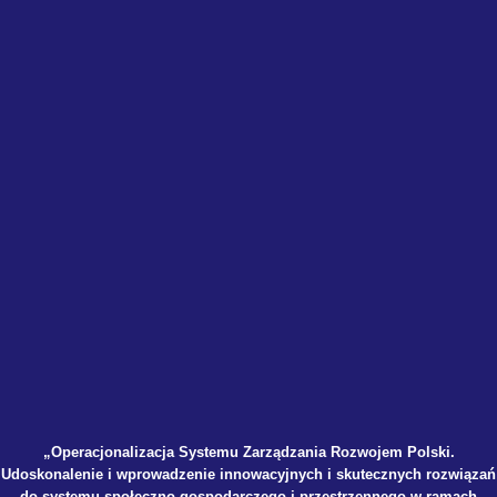
„Operacjonalizacja Systemu Zarządzania Rozwojem Polski.
Udoskonalenie i wprowadzenie innowacyjnych i skutecznych rozwiązań
do systemu społeczno-gospodarczego i przestrzennego w ramach