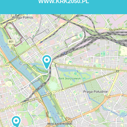
WWW.KRK2050.PL