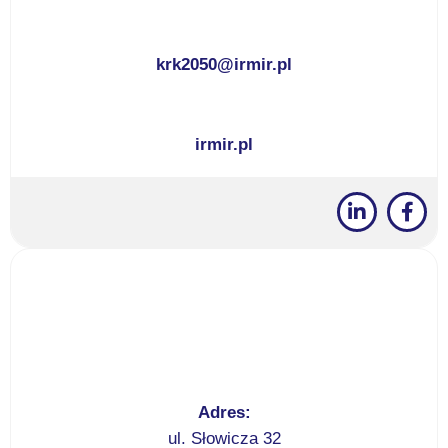
krk2050@irmir.pl
irmir.pl
Adres:
ul. Słowicza 32