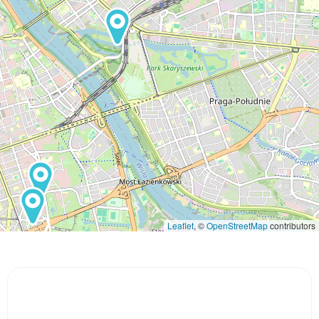
Leaflet
, ©
OpenStreetMap
contributors