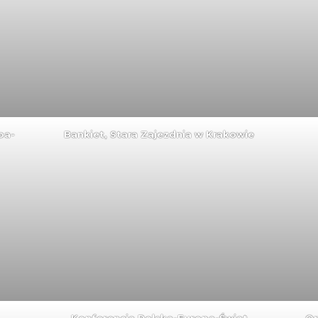
pa-
Bankiet, Stara Zajezdnia w Krakowie
Konferencja Polska-Europa-Świat
Or