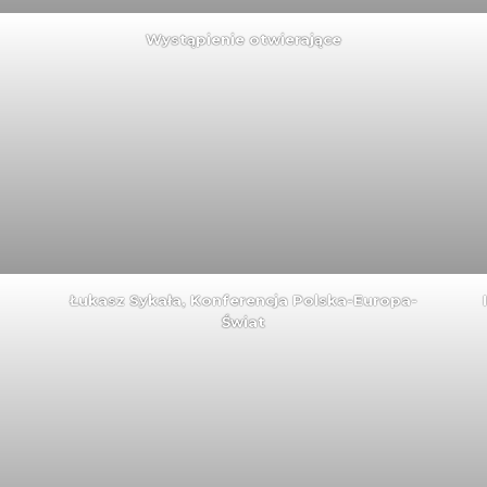
Wystąpienie otwierające
Łukasz Sykała, Konferencja Polska-Europa-
Świat