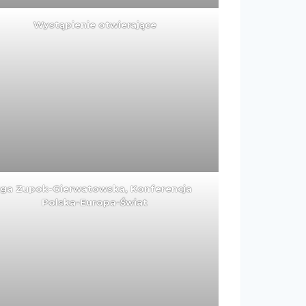
Wystąpienie otwierające
Iga Zupok-Gierwatowska, Konferencja
Polska-Europa-Świat