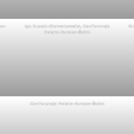
pa-
Iga Zupok-Gierwatowska, Konferencja
Or
Polska-Europa-Świat
Konferencja Polska-Europa-Świat